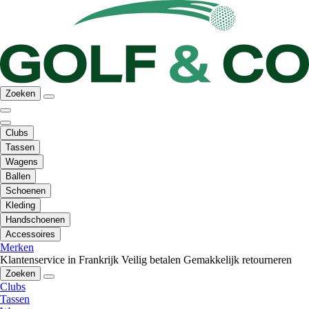
Zoeken
Clubs
Tassen
Wagens
Ballen
Schoenen
Kleding
Handschoenen
Accessoires
Merken
Klantenservice in Frankrijk
Veilig betalen
Gemakkelijk retourneren
Zoeken
Clubs
Tassen