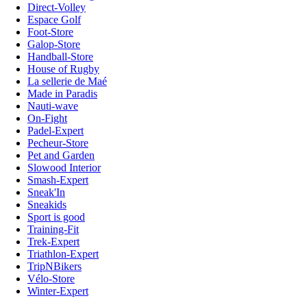
Direct-Volley
Espace Golf
Foot-Store
Galop-Store
Handball-Store
House of Rugby
La sellerie de Maé
Made in Paradis
Nauti-wave
On-Fight
Padel-Expert
Pecheur-Store
Pet and Garden
Slowood Interior
Smash-Expert
Sneak'In
Sneakids
Sport is good
Training-Fit
Trek-Expert
Triathlon-Expert
TripNBikers
Vélo-Store
Winter-Expert