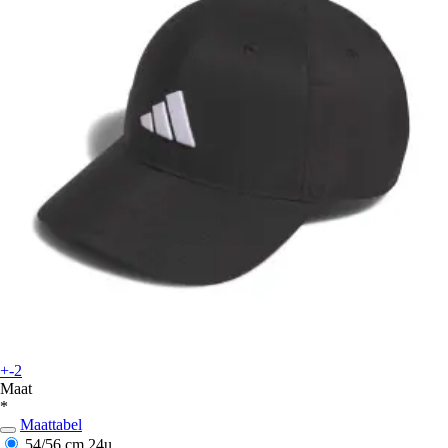
+-2
Maat
*
Maattabel
54/56 cm
24u