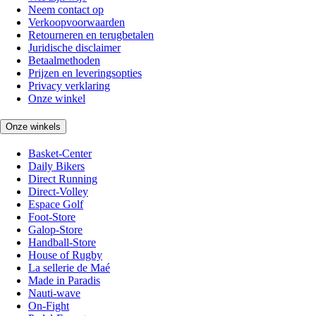
Neem contact op
Verkoopvoorwaarden
Retourneren en terugbetalen
Juridische disclaimer
Betaalmethoden
Prijzen en leveringsopties
Privacy verklaring
Onze winkel
Onze winkels
Basket-Center
Daily Bikers
Direct Running
Direct-Volley
Espace Golf
Foot-Store
Galop-Store
Handball-Store
House of Rugby
La sellerie de Maé
Made in Paradis
Nauti-wave
On-Fight