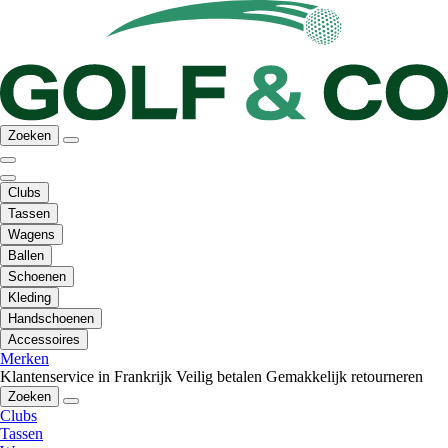
Zoeken
Clubs
Tassen
Wagens
Ballen
Schoenen
Kleding
Handschoenen
Accessoires
Merken
Klantenservice in Frankrijk
Veilig betalen
Gemakkelijk retourneren
Zoeken
Clubs
Tassen