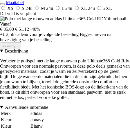
Maattabel
XS
S
24u
M
24u
L
24u
XL
24u
2XL
Dit veld is verplicht
Vanaf
€ 85,00
€ 51,12
-40%
+€ 2,56
cadeau voor je volgende bestelling
Bijgeschreven na
bevestiging van je bestelling
Loading...
Beschrijving
Verbeter je golfspel met de lange mouwen polo Ultimate365 Cold.Rdy.
Ontworpen voor een normale pasvorm, is deze polo deels gemaakt van
gerecycled materiaal, zodat je warm en zelfverzekerd op de green
blijft. De geavanceerde materialen die in dit shirt zijn gebruikt, helpen
je om warm te blijven, terwijl de gebreide constructie comfort en
flexibiliteit biedt. Met het iconische BOS-logo op de linkerkant van de
borst, is dit shirt ontworpen voor een standaard pasvorm, niet te strak
en niet te los, perfect voor elke golfer.
Aanvullende informatie
Merk
adidas
Kleur
conavy
Kleur
Blauw