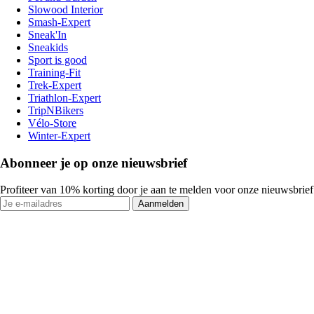
Slowood Interior
Smash-Expert
Sneak'In
Sneakids
Sport is good
Training-Fit
Trek-Expert
Triathlon-Expert
TripNBikers
Vélo-Store
Winter-Expert
Abonneer je op onze nieuwsbrief
Profiteer van 10% korting door je aan te melden voor onze nieuwsbrief
Aanmelden