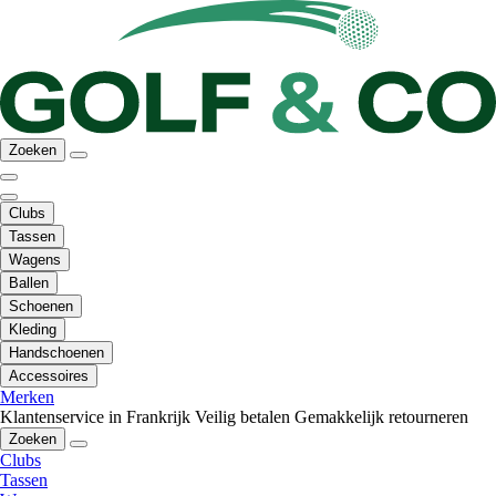
Zoeken
Clubs
Tassen
Wagens
Ballen
Schoenen
Kleding
Handschoenen
Accessoires
Merken
Klantenservice in Frankrijk
Veilig betalen
Gemakkelijk retourneren
Zoeken
Clubs
Tassen