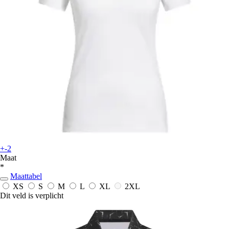
+-2
Maat
*
Maattabel
XS
S
M
L
XL
2XL
Dit veld is verplicht