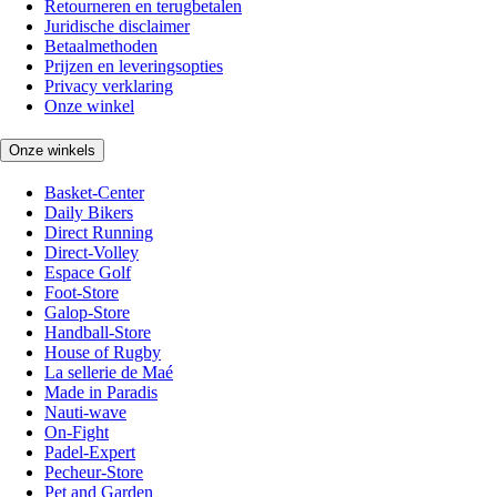
Retourneren en terugbetalen
Juridische disclaimer
Betaalmethoden
Prijzen en leveringsopties
Privacy verklaring
Onze winkel
Onze winkels
Basket-Center
Daily Bikers
Direct Running
Direct-Volley
Espace Golf
Foot-Store
Galop-Store
Handball-Store
House of Rugby
La sellerie de Maé
Made in Paradis
Nauti-wave
On-Fight
Padel-Expert
Pecheur-Store
Pet and Garden