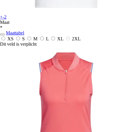
+-2
Maat
*
Maattabel
XS
S
M
L
XL
2XL
Dit veld is verplicht