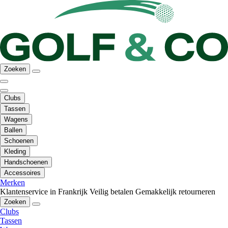
Zoeken
Clubs
Tassen
Wagens
Ballen
Schoenen
Kleding
Handschoenen
Accessoires
Merken
Klantenservice in Frankrijk
Veilig betalen
Gemakkelijk retourneren
Zoeken
Clubs
Tassen