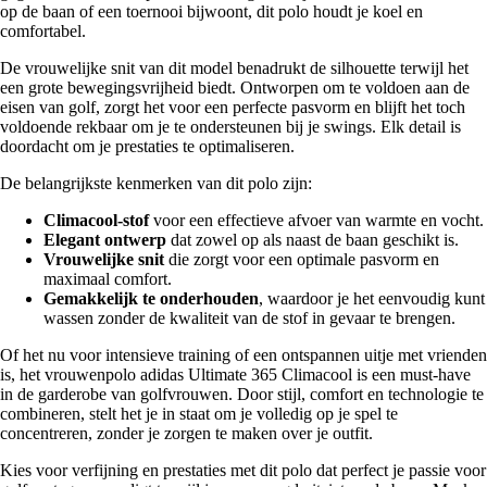
op de baan of een toernooi bijwoont, dit polo houdt je koel en
comfortabel.
De vrouwelijke snit van dit model benadrukt de silhouette terwijl het
een grote bewegingsvrijheid biedt. Ontworpen om te voldoen aan de
eisen van golf, zorgt het voor een perfecte pasvorm en blijft het toch
voldoende rekbaar om je te ondersteunen bij je swings. Elk detail is
doordacht om je prestaties te optimaliseren.
De belangrijkste kenmerken van dit polo zijn:
Climacool-stof
voor een effectieve afvoer van warmte en vocht.
Elegant ontwerp
dat zowel op als naast de baan geschikt is.
Vrouwelijke snit
die zorgt voor een optimale pasvorm en
maximaal comfort.
Gemakkelijk te onderhouden
, waardoor je het eenvoudig kunt
wassen zonder de kwaliteit van de stof in gevaar te brengen.
Of het nu voor intensieve training of een ontspannen uitje met vrienden
is, het vrouwenpolo adidas Ultimate 365 Climacool is een must-have
in de garderobe van golfvrouwen. Door stijl, comfort en technologie te
combineren, stelt het je in staat om je volledig op je spel te
concentreren, zonder je zorgen te maken over je outfit.
Kies voor verfijning en prestaties met dit polo dat perfect je passie voor