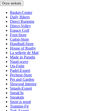
Onze winkels
Basket-Center
Daily Bikers
Direct Running
Direct-Volley
Espace Golf
Foot-Store
Galop-Store
Handball-Store
House of Rugby
La sellerie de Maé
Made in Paradis
Nauti-wave
On-Fight
Padel-Expert
Pecheur-Store
Pet and Garden
Slowood Interior
Smash-Expert
Sneak'In
Sneakids
Sport is good
Training-Fit
Trek-Expert