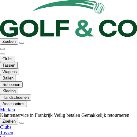
Zoeken
Clubs
Tassen
Wagens
Ballen
Schoenen
Kleding
Handschoenen
Accessoires
Merken
Klantenservice in Frankrijk
Veilig betalen
Gemakkelijk retourneren
Zoeken
Clubs
Tassen