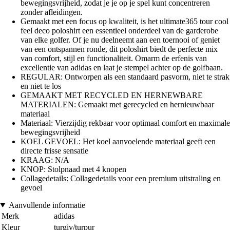
bewegingsvrijheid, zodat je je op je spel kunt concentreren
zonder afleidingen.
Gemaakt met een focus op kwaliteit, is het ultimate365 tour cool
feel deco poloshirt een essentieel onderdeel van de garderobe
van elke golfer. Of je nu deelneemt aan een toernooi of geniet
van een ontspannen ronde, dit poloshirt biedt de perfecte mix
van comfort, stijl en functionaliteit. Omarm de erfenis van
excellentie van adidas en laat je stempel achter op de golfbaan.
REGULAR: Ontworpen als een standaard pasvorm, niet te strak
en niet te los
GEMAAKT MET RECYCLED EN HERNEWBARE
MATERIALEN: Gemaakt met gerecycled en hernieuwbaar
materiaal
Materiaal: Vierzijdig rekbaar voor optimaal comfort en maximale
bewegingsvrijheid
KOEL GEVOEL: Het koel aanvoelende materiaal geeft een
directe frisse sensatie
KRAAG: N/A
KNOP: Stolpnaad met 4 knopen
Collagedetails: Collagedetails voor een premium uitstraling en
gevoel
Aanvullende informatie
Merk
adidas
Kleur
turgiv/turpur