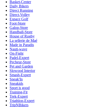
Basket-Center
Daily Bikers
Direct Running
Direct-Volley
Espace Golf
Foot-Store
Galop-Store
Handball-Store
House of Rugby
La sellerie de Maé
Made in Paradis
Nauti-wave
On-Fight
Padel-Expert
Pecheur-Store
Pet and Garden
Slowood Interior
Smash-Expert
Sneak'In
Sneakids
Sport is good
Training-Fit
Trek-Expert
Triathlon-Expert
TripNBikers