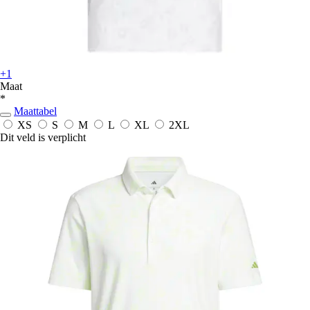
+1
Maat
*
Maattabel
XS
S
M
L
XL
2XL
Dit veld is verplicht