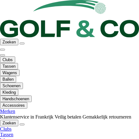
Zoeken
Clubs
Tassen
Wagens
Ballen
Schoenen
Kleding
Handschoenen
Accessoires
Merken
Klantenservice in Frankrijk
Veilig betalen
Gemakkelijk retourneren
Zoeken
Clubs
Tassen