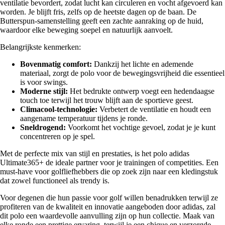
ventilatie bevordert, zodat lucht kan circuleren en vocht afgevoerd kan
worden. Je blijft fris, zelfs op de heetste dagen op de baan. De
Butterspun-samenstelling geeft een zachte aanraking op de huid,
waardoor elke beweging soepel en natuurlijk aanvoelt.
Belangrijkste kenmerken:
Bovenmatig comfort:
Dankzij het lichte en ademende
materiaal, zorgt de polo voor de bewegingsvrijheid die essentieel
is voor swings.
Moderne stijl:
Het bedrukte ontwerp voegt een hedendaagse
touch toe terwijl het trouw blijft aan de sportieve geest.
Climacool-technologie:
Verbetert de ventilatie en houdt een
aangename temperatuur tijdens je ronde.
Sneldrogend:
Voorkomt het vochtige gevoel, zodat je je kunt
concentreren op je spel.
Met de perfecte mix van stijl en prestaties, is het polo adidas
Ultimate365+ de ideale partner voor je trainingen of competities. Een
must-have voor golfliefhebbers die op zoek zijn naar een kledingstuk
dat zowel functioneel als trendy is.
Voor degenen die hun passie voor golf willen benadrukken terwijl ze
profiteren van de kwaliteit en innovatie aangeboden door adidas, zal
dit polo een waardevolle aanvulling zijn op hun collectie. Maak van
elke ronde een prettige ervaring, terwijl je een chique en verzorgde