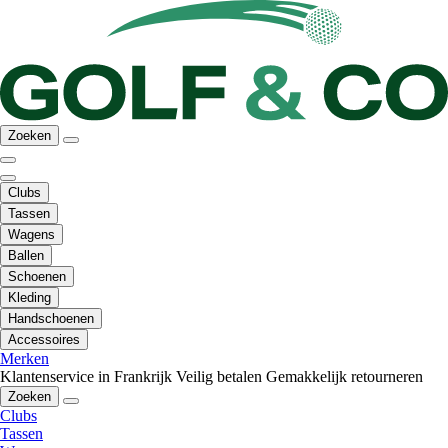
Zoeken
Clubs
Tassen
Wagens
Ballen
Schoenen
Kleding
Handschoenen
Accessoires
Merken
Klantenservice in Frankrijk
Veilig betalen
Gemakkelijk retourneren
Zoeken
Clubs
Tassen