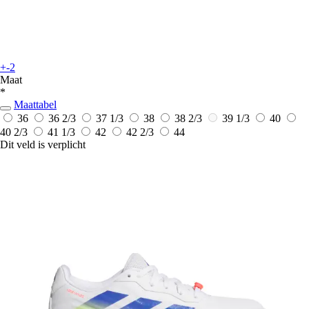
+-2
Maat
*
Maattabel
36
36 2/3
37 1/3
38
38 2/3
39 1/3
40
40 2/3
41 1/3
42
42 2/3
44
Dit veld is verplicht