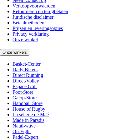
Neem contact op
Verkoopvoorwaarden
Retourneren en terugbetalen
Juridische disclaimer
Betaalmethoden
Prijzen en leveringsopties
Privacy verklaring
Onze winkel
Onze winkels
Basket-Center
Daily Bikers
Direct Running
Direct-Volley
Espace Golf
Foot-Store
Galop-Store
Handball-Store
House of Rugby
La sellerie de Maé
Made in Paradis
Nauti-wave
On-Fight
Padel-Expert