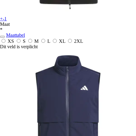
+-1
Maat
*
Maattabel
XS
S
M
L
XL
2XL
Dit veld is verplicht