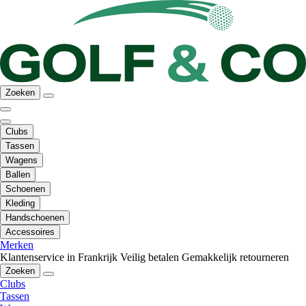
Zoeken
Clubs
Tassen
Wagens
Ballen
Schoenen
Kleding
Handschoenen
Accessoires
Merken
Klantenservice in Frankrijk
Veilig betalen
Gemakkelijk retourneren
Zoeken
Clubs
Tassen