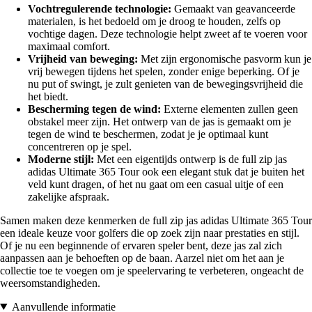
Vochtregulerende technologie:
Gemaakt van geavanceerde
materialen, is het bedoeld om je droog te houden, zelfs op
vochtige dagen. Deze technologie helpt zweet af te voeren voor
maximaal comfort.
Vrijheid van beweging:
Met zijn ergonomische pasvorm kun je
vrij bewegen tijdens het spelen, zonder enige beperking. Of je
nu put of swingt, je zult genieten van de bewegingsvrijheid die
het biedt.
Bescherming tegen de wind:
Externe elementen zullen geen
obstakel meer zijn. Het ontwerp van de jas is gemaakt om je
tegen de wind te beschermen, zodat je je optimaal kunt
concentreren op je spel.
Moderne stijl:
Met een eigentijds ontwerp is de full zip jas
adidas Ultimate 365 Tour ook een elegant stuk dat je buiten het
veld kunt dragen, of het nu gaat om een casual uitje of een
zakelijke afspraak.
Samen maken deze kenmerken de full zip jas adidas Ultimate 365 Tour
een ideale keuze voor golfers die op zoek zijn naar prestaties en stijl.
Of je nu een beginnende of ervaren speler bent, deze jas zal zich
aanpassen aan je behoeften op de baan. Aarzel niet om het aan je
collectie toe te voegen om je speelervaring te verbeteren, ongeacht de
weersomstandigheden.
Aanvullende informatie