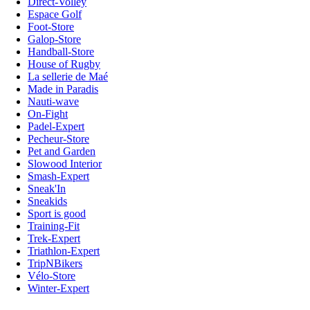
Direct-Volley
Espace Golf
Foot-Store
Galop-Store
Handball-Store
House of Rugby
La sellerie de Maé
Made in Paradis
Nauti-wave
On-Fight
Padel-Expert
Pecheur-Store
Pet and Garden
Slowood Interior
Smash-Expert
Sneak'In
Sneakids
Sport is good
Training-Fit
Trek-Expert
Triathlon-Expert
TripNBikers
Vélo-Store
Winter-Expert