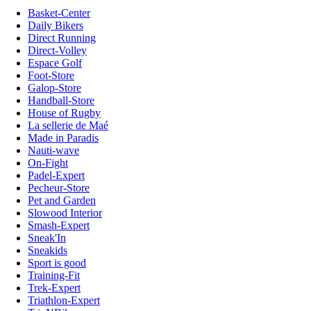
Basket-Center
Daily Bikers
Direct Running
Direct-Volley
Espace Golf
Foot-Store
Galop-Store
Handball-Store
House of Rugby
La sellerie de Maé
Made in Paradis
Nauti-wave
On-Fight
Padel-Expert
Pecheur-Store
Pet and Garden
Slowood Interior
Smash-Expert
Sneak'In
Sneakids
Sport is good
Training-Fit
Trek-Expert
Triathlon-Expert