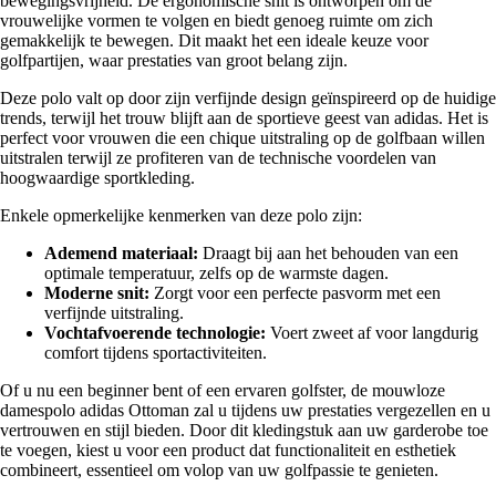
bewegingsvrijheid. De ergonomische snit is ontworpen om de
vrouwelijke vormen te volgen en biedt genoeg ruimte om zich
gemakkelijk te bewegen. Dit maakt het een ideale keuze voor
golfpartijen, waar prestaties van groot belang zijn.
Deze polo valt op door zijn verfijnde design geïnspireerd op de huidige
trends, terwijl het trouw blijft aan de sportieve geest van adidas. Het is
perfect voor vrouwen die een chique uitstraling op de golfbaan willen
uitstralen terwijl ze profiteren van de technische voordelen van
hoogwaardige sportkleding.
Enkele opmerkelijke kenmerken van deze polo zijn:
Ademend materiaal:
Draagt bij aan het behouden van een
optimale temperatuur, zelfs op de warmste dagen.
Moderne snit:
Zorgt voor een perfecte pasvorm met een
verfijnde uitstraling.
Vochtafvoerende technologie:
Voert zweet af voor langdurig
comfort tijdens sportactiviteiten.
Of u nu een beginner bent of een ervaren golfster, de mouwloze
damespolo adidas Ottoman zal u tijdens uw prestaties vergezellen en u
vertrouwen en stijl bieden. Door dit kledingstuk aan uw garderobe toe
te voegen, kiest u voor een product dat functionaliteit en esthetiek
combineert, essentieel om volop van uw golfpassie te genieten.