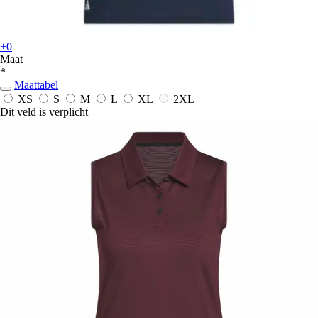
+0
Maat
*
Maattabel
XS
S
M
L
XL
2XL
Dit veld is verplicht