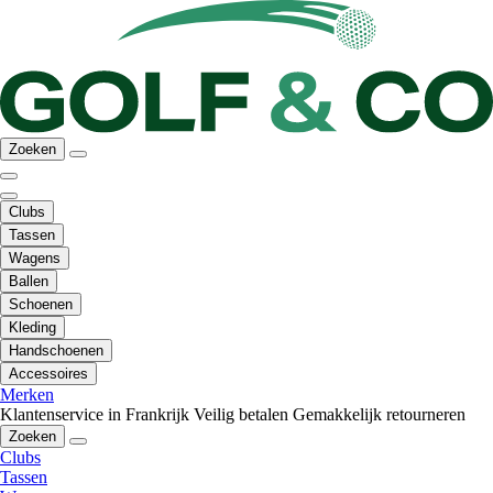
Zoeken
Clubs
Tassen
Wagens
Ballen
Schoenen
Kleding
Handschoenen
Accessoires
Merken
Klantenservice in Frankrijk
Veilig betalen
Gemakkelijk retourneren
Zoeken
Clubs
Tassen