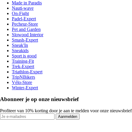
Made in Paradis
Nauti-wave
On-Fight
Padel-Expert
Pecheur-Store
Pet and Garden
Slowood Interior
Smash-Expert
Sneak'In
Sneakids
Sport is good
Training-Fit
Trek-Expert
Triathlon-Expert
TripNBikers
Vélo-Store
Winter-Expert
Abonneer je op onze nieuwsbrief
Profiteer van 10% korting door je aan te melden voor onze nieuwsbrief
Aanmelden