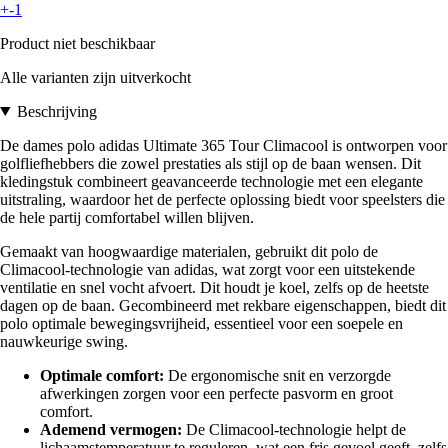
+-1
Product niet beschikbaar
Alle varianten zijn uitverkocht
Beschrijving
De dames polo adidas Ultimate 365 Tour Climacool is ontworpen voor
golfliefhebbers die zowel prestaties als stijl op de baan wensen. Dit
kledingstuk combineert geavanceerde technologie met een elegante
uitstraling, waardoor het de perfecte oplossing biedt voor speelsters die
de hele partij comfortabel willen blijven.
Gemaakt van hoogwaardige materialen, gebruikt dit polo de
Climacool-technologie van adidas, wat zorgt voor een uitstekende
ventilatie en snel vocht afvoert. Dit houdt je koel, zelfs op de heetste
dagen op de baan. Gecombineerd met rekbare eigenschappen, biedt dit
polo optimale bewegingsvrijheid, essentieel voor een soepele en
nauwkeurige swing.
Optimale comfort:
De ergonomische snit en verzorgde
afwerkingen zorgen voor een perfecte pasvorm en groot
comfort.
Ademend vermogen:
De Climacool-technologie helpt de
lichaamstemperatuur te reguleren, wat een fris gevoel geeft, zelfs