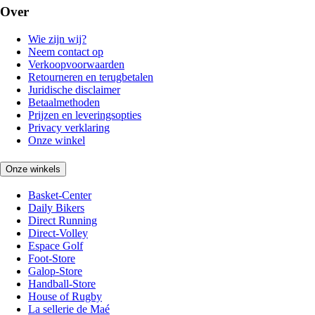
Over
Wie zijn wij?
Neem contact op
Verkoopvoorwaarden
Retourneren en terugbetalen
Juridische disclaimer
Betaalmethoden
Prijzen en leveringsopties
Privacy verklaring
Onze winkel
Onze winkels
Basket-Center
Daily Bikers
Direct Running
Direct-Volley
Espace Golf
Foot-Store
Galop-Store
Handball-Store
House of Rugby
La sellerie de Maé