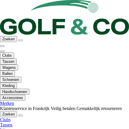
Zoeken
Clubs
Tassen
Wagens
Ballen
Schoenen
Kleding
Handschoenen
Accessoires
Merken
Klantenservice in Frankrijk
Veilig betalen
Gemakkelijk retourneren
Zoeken
Clubs
Tassen