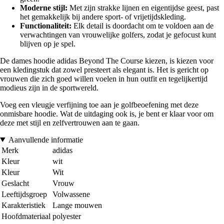
Moderne stijl:
Met zijn strakke lijnen en eigentijdse geest, past
het gemakkelijk bij andere sport- of vrijetijdskleding.
Functionaliteit:
Elk detail is doordacht om te voldoen aan de
verwachtingen van vrouwelijke golfers, zodat je gefocust kunt
blijven op je spel.
De dames hoodie adidas Beyond The Course kiezen, is kiezen voor
een kledingstuk dat zowel presteert als elegant is. Het is gericht op
vrouwen die zich goed willen voelen in hun outfit en tegelijkertijd
modieus zijn in de sportwereld.
Voeg een vleugje verfijning toe aan je golfbeoefening met deze
onmisbare hoodie. Wat de uitdaging ook is, je bent er klaar voor om
deze met stijl en zelfvertrouwen aan te gaan.
Aanvullende informatie
Merk
adidas
Kleur
wit
Kleur
Wit
Geslacht
Vrouw
Leeftijdsgroep
Volwassene
Karakteristiek
Lange mouwen
Hoofdmateriaal
polyester