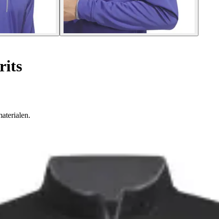
rits
aterialen.