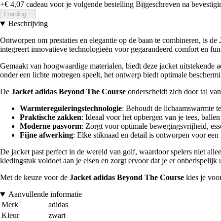
+€ 4,07
cadeau voor je volgende bestelling
Bijgeschreven na bevestigin
Loading...
Beschrijving
Ontworpen om prestaties en elegantie op de baan te combineren, is de
integreert innovatieve technologieën voor gegarandeerd comfort en funct
Gemaakt van hoogwaardige materialen, biedt deze jacket uitstekende a
onder een lichte motregen speelt, het ontwerp biedt optimale bescherm
De
Jacket adidas Beyond The Course
onderscheidt zich door tal van
Warmtereguleringstechnologie
: Behoudt de lichaamswarmte terwi
Praktische zakken
: Ideaal voor het opbergen van je tees, ballen
Moderne pasvorm
: Zorgt voor optimale bewegingsvrijheid, ess
Fijne afwerking
: Elke stiknaad en detail is ontworpen voor een 
De jacket past perfect in de wereld van golf, waardoor spelers niet alle
kledingstuk voldoet aan je eisen en zorgt ervoor dat je er onberispelijk u
Met de keuze voor de
Jacket adidas Beyond The Course
kies je voor
Aanvullende informatie
Merk
adidas
Kleur
zwart