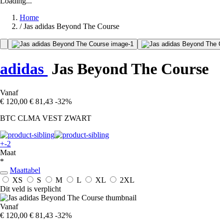
Loading...
Home
/
Jas adidas Beyond The Course
adidas
Jas Beyond The Course
Vanaf
€ 120,00
€ 81,43
-32%
BTC CLMA VEST ZWART
+-2
Maat
*
Maattabel
XS
S
M
L
XL
2XL
Dit veld is verplicht
Vanaf
€ 120,00
€ 81,43
-32%