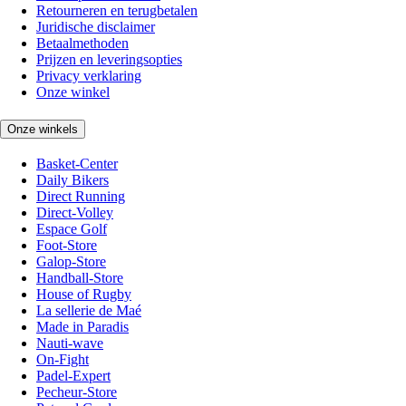
Retourneren en terugbetalen
Juridische disclaimer
Betaalmethoden
Prijzen en leveringsopties
Privacy verklaring
Onze winkel
Onze winkels
Basket-Center
Daily Bikers
Direct Running
Direct-Volley
Espace Golf
Foot-Store
Galop-Store
Handball-Store
House of Rugby
La sellerie de Maé
Made in Paradis
Nauti-wave
On-Fight
Padel-Expert
Pecheur-Store