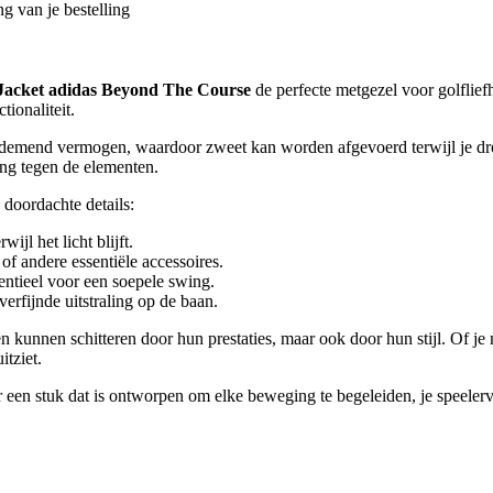
g van je bestelling
Jacket adidas Beyond The Course
de perfecte metgezel voor golfliefh
ionaliteit.
demend vermogen, waardoor zweet kan worden afgevoerd terwijl je droo
ing tegen de elementen.
 doordachte details:
jl het licht blijft.
 of andere essentiële accessoires.
entieel voor een soepele swing.
verfijnde uitstraling op de baan.
en kunnen schitteren door hun prestaties, maar ook door hun stijl. Of je
itziet.
 een stuk dat is ontworpen om elke beweging te begeleiden, je speelervar