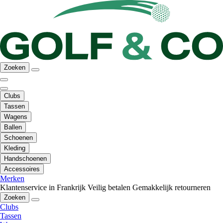
Zoeken
Clubs
Tassen
Wagens
Ballen
Schoenen
Kleding
Handschoenen
Accessoires
Merken
Klantenservice in Frankrijk
Veilig betalen
Gemakkelijk retourneren
Zoeken
Clubs
Tassen