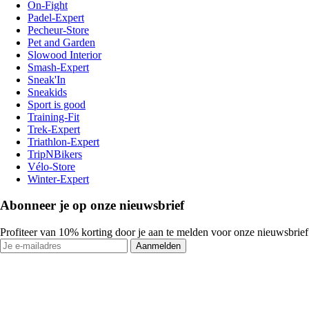
On-Fight
Padel-Expert
Pecheur-Store
Pet and Garden
Slowood Interior
Smash-Expert
Sneak'In
Sneakids
Sport is good
Training-Fit
Trek-Expert
Triathlon-Expert
TripNBikers
Vélo-Store
Winter-Expert
Abonneer je op onze nieuwsbrief
Profiteer van 10% korting door je aan te melden voor onze nieuwsbrief
Aanmelden