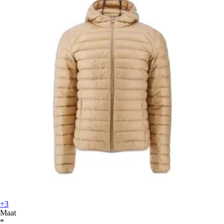
+3
Maat
*