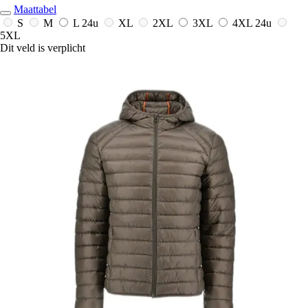
Maattabel
S
M
L
24u
XL
2XL
3XL
4XL
24u
5XL
Dit veld is verplicht