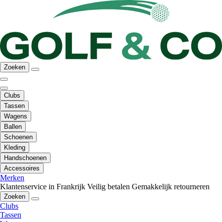
Zoeken
Clubs
Tassen
Wagens
Ballen
Schoenen
Kleding
Handschoenen
Accessoires
Merken
Klantenservice in Frankrijk
Veilig betalen
Gemakkelijk retourneren
Zoeken
Clubs
Tassen