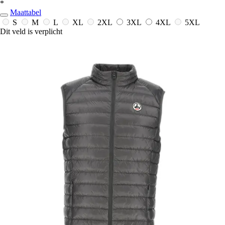
*
Maattabel
S
M
L
XL
2XL
3XL
4XL
5XL
Dit veld is verplicht