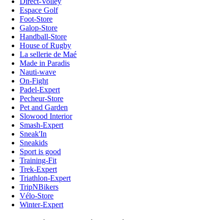
Direct-Volley
Espace Golf
Foot-Store
Galop-Store
Handball-Store
House of Rugby
La sellerie de Maé
Made in Paradis
Nauti-wave
On-Fight
Padel-Expert
Pecheur-Store
Pet and Garden
Slowood Interior
Smash-Expert
Sneak'In
Sneakids
Sport is good
Training-Fit
Trek-Expert
Triathlon-Expert
TripNBikers
Vélo-Store
Winter-Expert