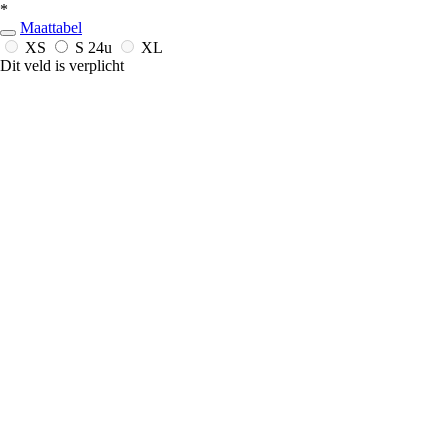
*
Maattabel
XS
S
24u
XL
Dit veld is verplicht