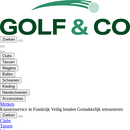
Zoeken
Clubs
Tassen
Wagens
Ballen
Schoenen
Kleding
Handschoenen
Accessoires
Merken
Klantenservice in Frankrijk
Veilig betalen
Gemakkelijk retourneren
Zoeken
Clubs
Tassen