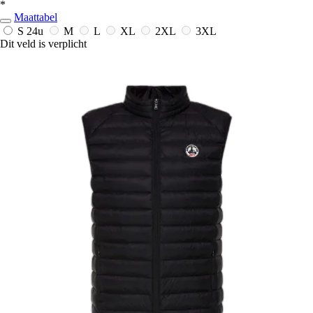
*
Maattabel
S
24u
M
L
XL
2XL
3XL
Dit veld is verplicht