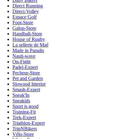
Daily Bikers
Direct Running
Direct-Volley
Espace Golf
Foot-Store
Galop-Store
Handball-Store
House of Rugby
La sellerie de Maé
Made in Paradis
Nauti-wave
On-Fight
Padel-Expert
Pecheur-Store
Pet and Garden
Slowood Interior
Smash-Expert
Sneak'In
Sneakids
Sport is good
Training-Fit
Trek-Expert
Triathlon-Expert
TripNBikers
Vélo-Store